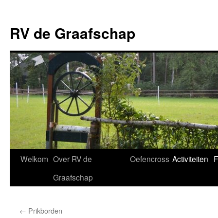
RV de Graafschap
Spring
Welkom
Over RV de
Oefencross
Activiteiten
F
naar
Graafschap
inhoud
←
Prikborden